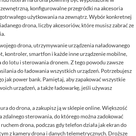
zewnętrzną, konfigurowalne przegródki na akcesoria
ugotrwałego użytkowania na zewnątrz. Wybór konkretnej
iadanego drona, liczby akcesoriów, które musisz zabrać ze
ia.
o swojego drona, utrzymywanie urządzenia naładowanego
ot, kontroler, smartfon i każde inne urządzenie mobilne,
 do lotu i sterowania dronem. Z tego powodu zawsze
asilania do ładowania wszystkich urządzeń. Potrzebujesz
go jak power bank. Pamiętaj, aby zapakować wszystkie
woich urządzeń, a także ładowarkę, jeśli używasz
ura do drona
, a zakupisz ją w sklepie online. Większość
ta zdalnego sterowania, do którego można zadokować
 ruchem drona, podczas gdy telefon działa jak ekran do
tym z kamery drona i danych telemetrycznych. Droższe