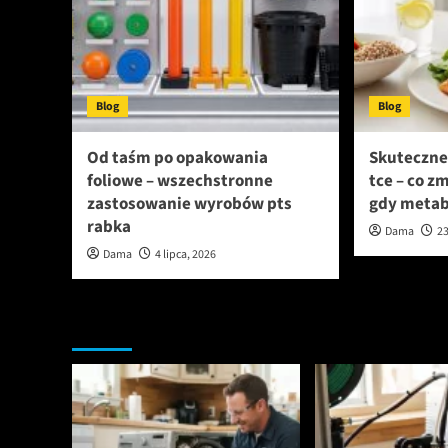
Blog
Blog
Od taśm po opakowania
Skuteczne
foliowe – wszechstronne
tce – co z
zastosowanie wyrobów pts
gdy metab
rabka
Dama
23
Dama
4 lipca, 2026
Przegapiłeś artykuły