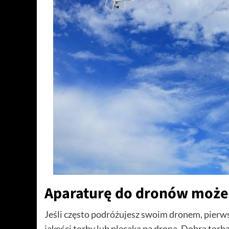
Aparaturę do dronów możes
Jeśli często podróżujesz swoim dronem, pierwsz
jakości torby lub plecaka na drona. Dobra tor