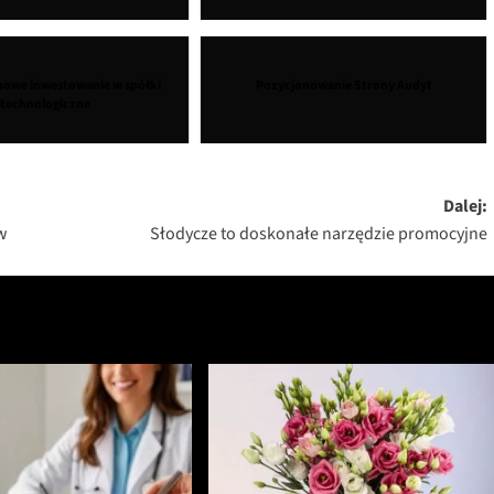
owe inwestowanie w spółki
Pozycjonowanie Strony Audyt
technologiczne
Dalej:
w
Słodycze to doskonałe narzędzie promocyjne