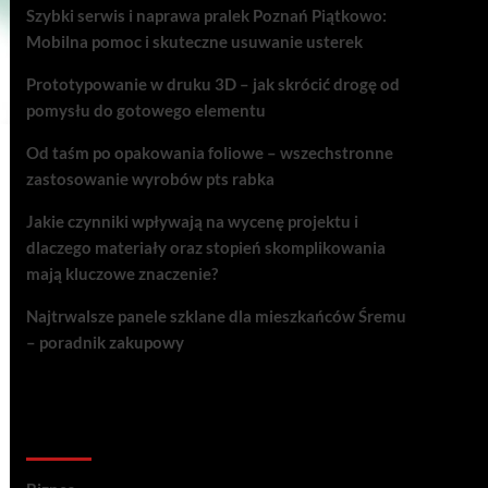
Szybki serwis i naprawa pralek Poznań Piątkowo:
Mobilna pomoc i skuteczne usuwanie usterek
Prototypowanie w druku 3D – jak skrócić drogę od
pomysłu do gotowego elementu
Od taśm po opakowania foliowe – wszechstronne
zastosowanie wyrobów pts rabka
Jakie czynniki wpływają na wycenę projektu i
dlaczego materiały oraz stopień skomplikowania
mają kluczowe znaczenie?
Najtrwalsze panele szklane dla mieszkańców Śremu
– poradnik zakupowy
Kategorie porad