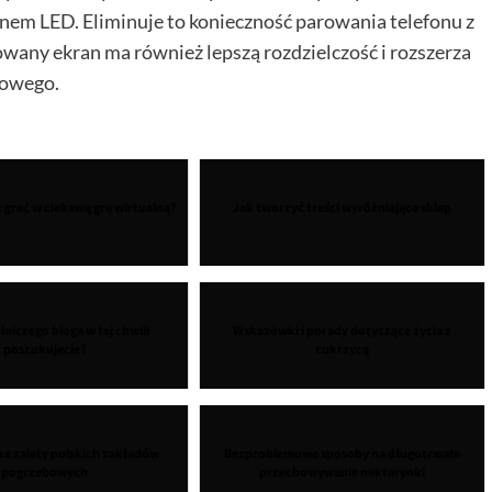
em LED. Eliminuje to konieczność parowania telefonu z
any ekran ma również lepszą rozdzielczość i rozszerza
kowego.
z grać w ciekawą grę wirtualną?
Jak tworzyć treści wyróżniające sklep
lniczego bloga w tej chwili
Wskazówki i porady dotyczące życia z
poszukujecie?
cukrzycą
ze zalety polskich zakładów
Bezproblemowe sposoby na długotrwałe
pogrzebowych
przechowywanie nektarynki