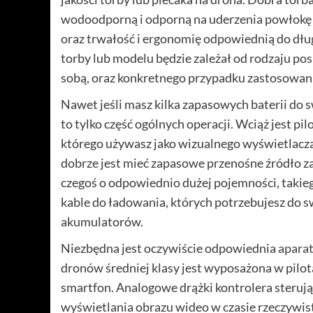
wodoodporną i odporną na uderzenia powłokę 
oraz trwałość i ergonomię odpowiednią do dł
torby lub modelu będzie zależał od rodzaju pos
sobą, oraz konkretnego przypadku zastosowan
Nawet jeśli masz kilka zapasowych baterii d
to tylko część ogólnych operacji. Wciąż jest pil
którego używasz jako wizualnego wyświetlacza
dobrze jest mieć zapasowe przenośne źródło z
czegoś o odpowiednio dużej pojemności, takie
kable do ładowania, których potrzebujesz do s
akumulatorów.
Niezbędna jest oczywiście odpowiednia
aparat
dronów średniej klasy jest wyposażona w pilo
smartfon. Analogowe drążki kontrolera sterują
wyświetlania obrazu wideo w czasie rzeczywis