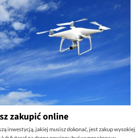
z zakupić online
ą inwestycją, jakiej musisz dokonać, jest zakup wysokiej
ba lub futerał na drona powinny być wyposażone w