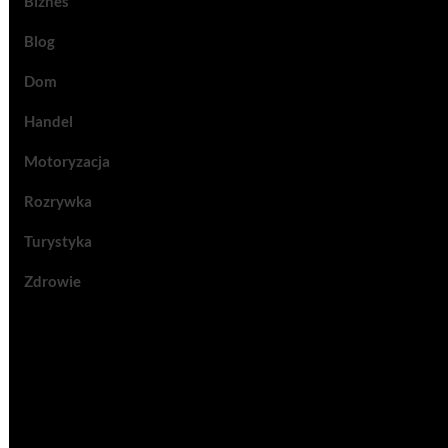
Biznes
Blog
Dom
Handel
Motoryzacja
Rozrywka
Turystyka
Zdrowie