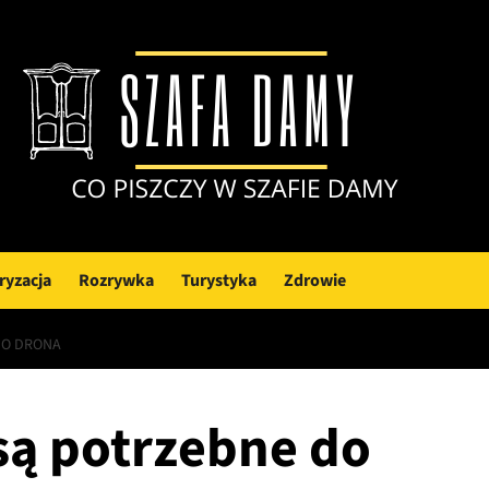
ryzacja
Rozrywka
Turystyka
Zdrowie
DO DRONA
 są potrzebne do