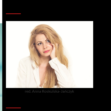
Redakcja serwisu
red. Anna Roskulska-Jańczyk
Popularne porady