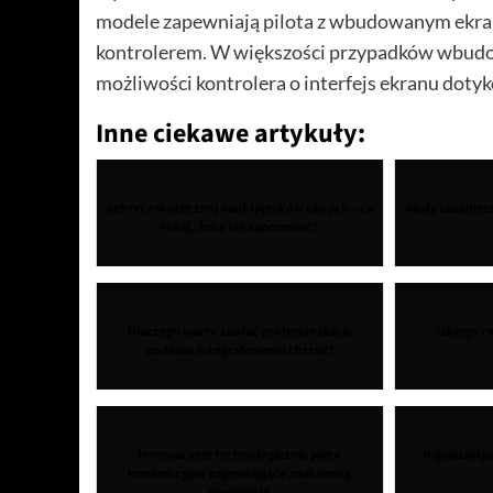
modele zapewniają pilota z wbudowanym ekran
kontrolerem. W większości przypadków wbudow
możliwości kontrolera o interfejs ekranu doty
Inne ciekawe artykuły:
Sekrety skutecznej nauki języków obcych – co
Kiedy zacznies
robić, żeby nie zapomnieć?
Dlaczego warto zaufać profesjonaliście
Jakiego ro
podczas fotografowania chrztu?
Innowacyjne technologicznie piece
Najważniejs
konwekcyjne zapewniające znakomitą
wydajność