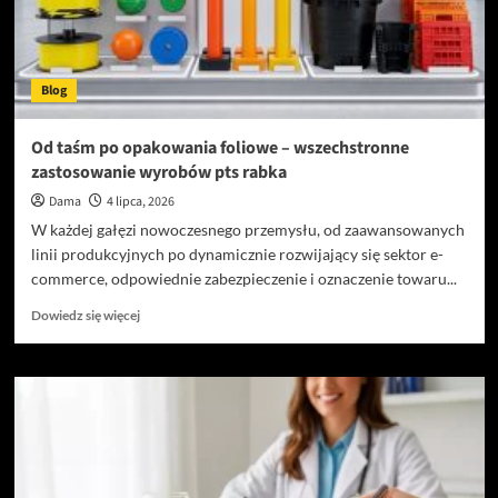
Blog
Od taśm po opakowania foliowe – wszechstronne
zastosowanie wyrobów pts rabka
Dama
4 lipca, 2026
W każdej gałęzi nowoczesnego przemysłu, od zaawansowanych
linii produkcyjnych po dynamicznie rozwijający się sektor e-
commerce, odpowiednie zabezpieczenie i oznaczenie towaru...
Dowiedz
Dowiedz się więcej
się
więcej
o
Od
taśm
po
opakowania
foliowe