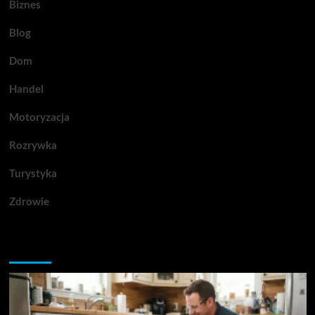
Biznes
Blog
Dom
Handel
Motoryzacja
Rozrywka
Turystyka
Zdrowie
Przegapiłeś artykuły