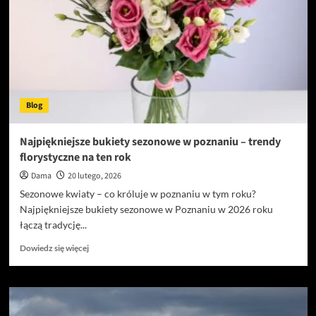
tce
–
co
zmienić
w
jadłospisie,
gdy
Blog
metabolizm
zwalnia?
Najpiękniejsze bukiety sezonowe w poznaniu – trendy
florystyczne na ten rok
Dama
20 lutego, 2026
Sezonowe kwiaty – co króluje w poznaniu w tym roku?
Najpiękniejsze bukiety sezonowe w Poznaniu w 2026 roku
łączą tradycję...
Dowiedz
Dowiedz się więcej
się
więcej
o
Najpiękniejsze
bukiety