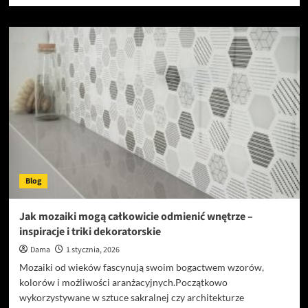
więcej
o
Jak
zrobić
kolczyki
z
kamieniami
naturalnymi?
Blog
Jak mozaiki mogą całkowicie odmienić wnętrze –
inspiracje i triki dekoratorskie
Dama
1 stycznia, 2026
Mozaiki od wieków fascynują swoim bogactwem wzorów,
kolorów i możliwości aranżacyjnych.Początkowo
wykorzystywane w sztuce sakralnej czy architekturze