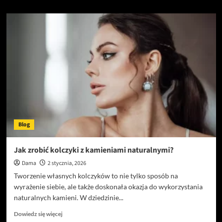
więcej
o
Dlaczego
lokalny
doradca
kredytowy
w
krakowie
może
wynegocjować
lepsze
warunki
niż
Blog
ty
sam?
Jak zrobić kolczyki z kamieniami naturalnymi?
Dama
2 stycznia, 2026
Tworzenie własnych kolczyków to nie tylko sposób na
wyrażenie siebie, ale także doskonała okazja do wykorzystania
naturalnych kamieni. W dziedzinie...
Dowiedz
Dowiedz się więcej
się