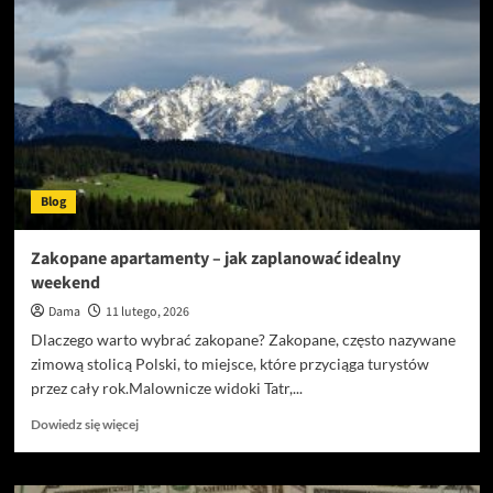
sezonowe
w
poznaniu
–
trendy
florystyczne
na
ten
rok
Blog
Zakopane apartamenty – jak zaplanować idealny
weekend
Dama
11 lutego, 2026
Dlaczego warto wybrać zakopane? Zakopane, często nazywane
zimową stolicą Polski, to miejsce, które przyciąga turystów
przez cały rok.Malownicze widoki Tatr,...
Dowiedz
Dowiedz się więcej
się
więcej
o