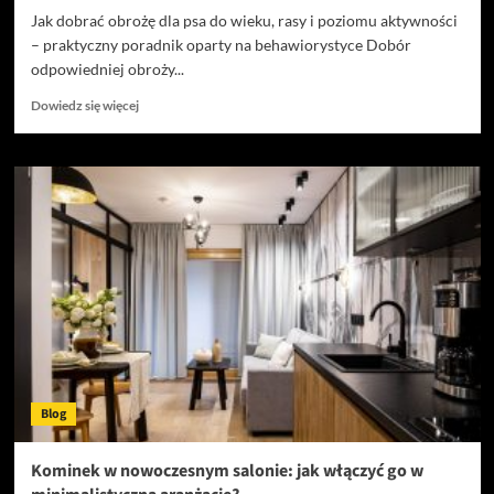
Jak dobrać obrożę dla psa do wieku, rasy i poziomu aktywności
– praktyczny poradnik oparty na behawiorystyce Dobór
odpowiedniej obroży...
Dowiedz
Dowiedz się więcej
się
więcej
o
Jak
dobrać
obrożę
dla
psa
do
wieku,
rasy
i
poziomu
aktywności
Blog
–
praktyczny
poradnik
Kominek w nowoczesnym salonie: jak włączyć go w
oparty