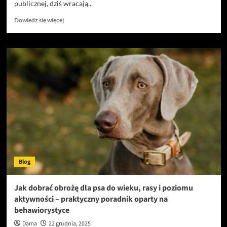
publicznej, dziś wracają...
Dowiedz
Dowiedz się więcej
się
więcej
o
Jak
mozaiki
mogą
całkowicie
odmienić
wnętrze
–
inspiracje
i
triki
dekoratorskie
Blog
Jak dobrać obrożę dla psa do wieku, rasy i poziomu
aktywności – praktyczny poradnik oparty na
behawiorystyce
Dama
22 grudnia, 2025