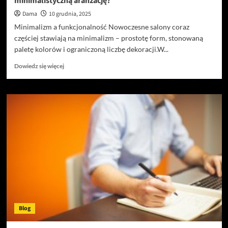
minimalistyczną aranżację?
na
behawiorystyce
Dama
10 grudnia, 2025
Minimalizm a funkcjonalność Nowoczesne salony coraz
częściej stawiają na minimalizm – prostotę form, stonowaną
paletę kolorów i ograniczoną liczbę dekoracji.W...
Dowiedz
Dowiedz się więcej
się
więcej
o
Kominek
w
nowoczesnym
salonie:
jak
włączyć
go
w
minimalistyczną
aranżację?
Blog