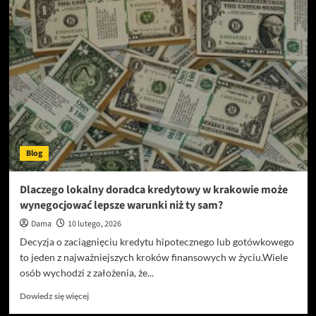
Zakopane
apartamenty
–
jak
zaplanować
idealny
weekend
Blog
Dlaczego lokalny doradca kredytowy w krakowie może
wynegocjować lepsze warunki niż ty sam?
Dama
10 lutego, 2026
Decyzja o zaciągnięciu kredytu hipotecznego lub gotówkowego
to jeden z najważniejszych kroków finansowych w życiu.Wiele
osób wychodzi z założenia, że...
Dowiedz
Dowiedz się więcej
się