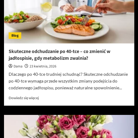
–
wszechstronne
zastosowanie
wyrobów
pts
rabka
Blog
Skuteczne odchudzanie po 40-tce – co zmienić w
jadłospisie, gdy metabolizm zwalnia?
Dama
23 kwietnia, 2026
Dlaczego po 40-tce trudniej schudnąć? Skuteczne odchudzanie
po 40-tce wymaga przede wszystkim zmiany podejścia do
codziennego jadłospisu, ponieważ naturalne spowolnienie...
Dowiedz
Dowiedz się więcej
się
więcej
o
Skuteczne
odchudzanie
po
40-