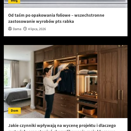
Blog
Od taśm po opakowania foliowe – wszechstronne
zastosowanie wyrobów pts rabka
Dama
4 lipca, 2026
Dom
Jakie czynniki wpływają na wycenę projektu i dlaczego