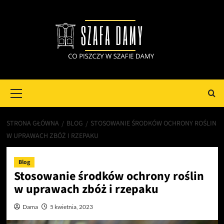
Przejdź
do
treści
Primary
Menu
STRONA GŁÓWNA
BLOG
STOSOWANIE ŚRODKÓW OCHRONY ROŚLIN
W UPRAWACH ZBÓŻ I RZEPAKU
Blog
Stosowanie środków ochrony roślin
w uprawach zbóż i rzepaku
Dama
5 kwietnia, 2023