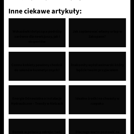
Inne ciekawe artykuły:
Wskazówki dotyczące podróży
Jak zaplanować własny urlop w
zarówno dla nowicjuszy, jak i
Zakopane?
ekspertów
Czemu kobiety powinny chodzić
Znakomity wyżeł weimarski który
do salonów kosmetycznych?
będzie twoim przyjacielem
Energia Odnawialna a Instalacje
Idealne środki na chwasty w
Hydrauliczne – Trendy w Kielcach
rzepaku
Domek w polanicy-zdroju: twój
Dlaczego warto postawić na