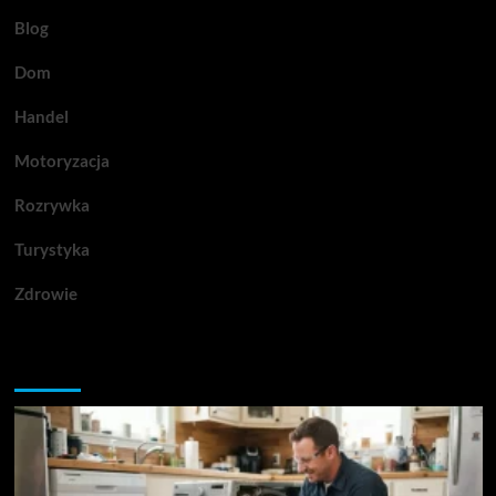
Blog
Dom
Handel
Motoryzacja
Rozrywka
Turystyka
Zdrowie
Przegapiłeś artykuły