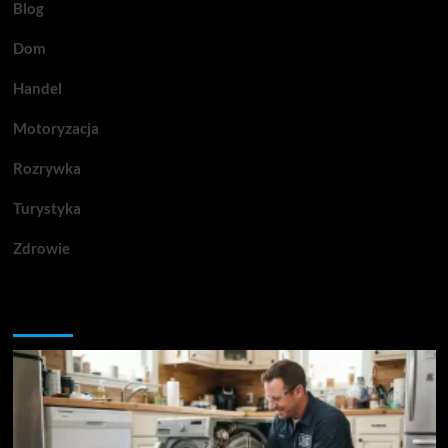
Blog
Dom
Handel
Motoryzacja
Rozrywka
Turystyka
Zdrowie
Przegapiłeś artykuły