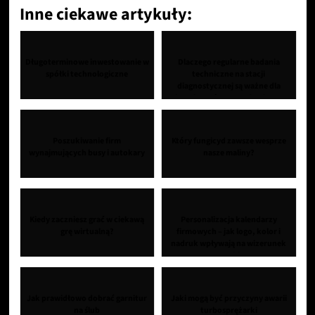
Inne ciekawe artykuły:
Długoterminowe inwestowanie w
Dlaczego regularne badania
spółki technologiczne
techniczne na stacji
diagnostycznej są ważne dla
bezpieczeństwa na drodze...
Poszukiwanie firm
Który fungicyd zawsze wesprze
wynajmujących busy i autokary
nasze maliny?
Kiedy zaczniesz grać w ciekawą
Personalizacja kalendarzy
grę wirtualną?
firmowych – jak logo, kolor i
nadruk wpływają na wizerunek
marki
Jak prawidłowo dobrać garnitur
Jaki mogą być przyczyny awarii
na ślub
turbosprężarki