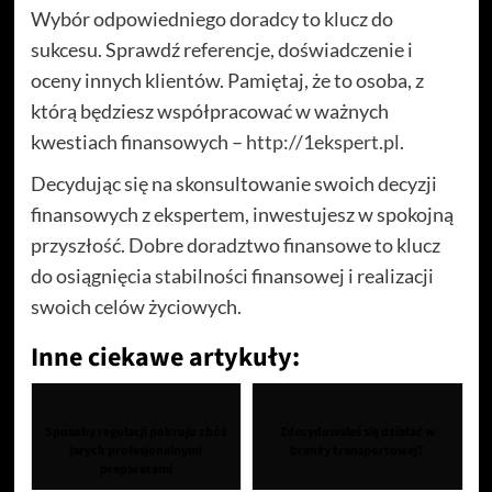
Wybór odpowiedniego doradcy to klucz do
sukcesu. Sprawdź referencje, doświadczenie i
oceny innych klientów. Pamiętaj, że to osoba, z
którą będziesz współpracować w ważnych
kwestiach finansowych –
http://1ekspert.pl
.
Decydując się na skonsultowanie swoich decyzji
finansowych z ekspertem, inwestujesz w spokojną
przyszłość. Dobre doradztwo finansowe to klucz
do osiągnięcia stabilności finansowej i realizacji
swoich celów życiowych.
Inne ciekawe artykuły:
Sposoby regulacji pokroju zbóż
Zdecydowaleś się działać w
jarych profesjonalnymi
branży transportowej?
preparatami