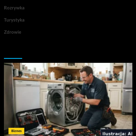
Rozrywka
Turystyka
Zdrowie
Przegapiłeś artykuły
Biznes