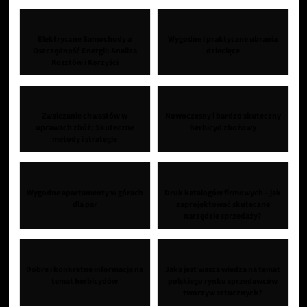
Elektryczne Samochody a
Wygodne i praktyczne ubrania
Oszczędność Energii: Analiza
dziecięce
Kosztów i Korzyści
Zwalczanie chwastów w
Nowoczesny i bardzo skuteczny
uprawach zbóż: Skuteczne
herbicyd zbożowy
metody i strategie
Wygodne apartamenty w górach
Druk katalogów firmowych – jak
dla par
zaprojektować skuteczne
narzędzie sprzedaży?
Dobre i konkretne informacje na
Jaka jest wasza wiedza na temat
temat herbicydów
polskiego rynku sprzedawców
tworzyw sztucznych?