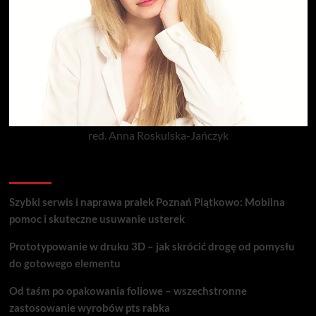
red. Anna Roskulska-Jańczyk
Popularne porady
Szybki serwis i naprawa pralek Poznań Piątkowo: Mobilna
pomoc i skuteczne usuwanie usterek
Prototypowanie w druku 3D – jak skrócić drogę od pomysłu
do gotowego elementu
Od taśm po opakowania foliowe – wszechstronne
zastosowanie wyrobów pts rabka