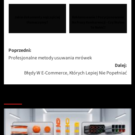
Jakie dokumenty najczęściej
Reklamowanie I Pozycjonowanie
tłumaczymy?
Na Frazy Konkurencji - Czy Wolno
To Robić?
Zobacz
Poprzedni:
Profesjonalne metody usuwania mrówek
wpisy
Dalej:
Błędy W E-Commerce, Których Lepiej Nie Popełniać
Zobacz więcej