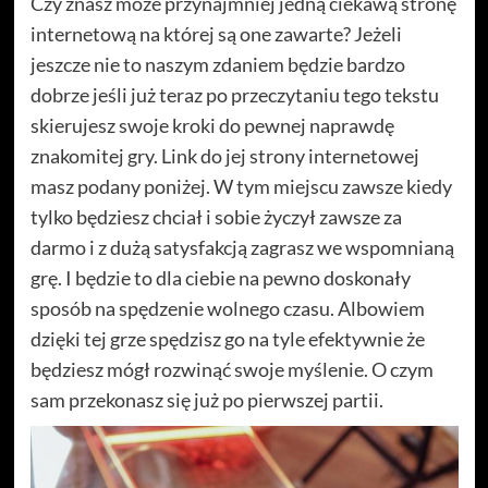
Czy znasz może przynajmniej jedną ciekawą stronę
internetową na której są one zawarte? Jeżeli
jeszcze nie to naszym zdaniem będzie bardzo
dobrze jeśli już teraz po przeczytaniu tego tekstu
skierujesz swoje kroki do pewnej naprawdę
znakomitej gry. Link do jej strony internetowej
masz podany poniżej. W tym miejscu zawsze kiedy
tylko będziesz chciał i sobie życzył zawsze za
darmo i z dużą satysfakcją zagrasz we wspomnianą
grę. I będzie to dla ciebie na pewno doskonały
sposób na spędzenie wolnego czasu. Albowiem
dzięki tej grze spędzisz go na tyle efektywnie że
będziesz mógł rozwinąć swoje myślenie. O czym
sam przekonasz się już po pierwszej partii.