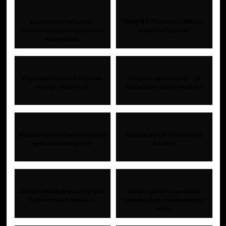
Apartamenty Zakopane -
Błędy W E-Commerce, Których
zarezerwuj wygodne miejsce na
Lepiej Nie Popełniać
wypoczynek
Depilowanie laserem któremu
Zakopane apartamenty – jak
niczego nie brakuje
zaplanować idealny weekend
Długoterminowe inwestowanie w
Zmagasz się z brakiem energii
spółki technologiczne
witalnej
Jakiego zabiegu jeszcze nigdy nie
Dziecko powinno posiadać
było na twoich włosach?
zabawki, dostosowane do jego
wieku