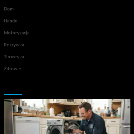
Dom
Handel
Motoryzacja
Rozrywka
Turystyka
Zdrowie
Przegapiłeś artykuły