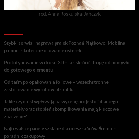
red. Anna Roskulska-Jańczyk
Popularne porady
Szybki serwis i naprawa pralek Poznań Piątkowo: Mobilna
pomoc i skuteczne usuwanie usterek
Prototypowanie w druku 3D – jak skrócić drogę od pomysłu
do gotowego elementu
Od taśm po opakowania foliowe – wszechstronne
zastosowanie wyrobów pts rabka
Jakie czynniki wpływają na wycenę projektu i dlaczego
materiały oraz stopień skomplikowania mają kluczowe
znaczenie?
Najtrwalsze panele szklane dla mieszkańców Śremu –
poradnik zakupowy