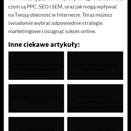
czym są PPC, SEO i SEM, oraz jak mogą wpływać
na Twoją obecność w Internecie. Teraz możesz
świadomie wybrać odpowiednie strategie
marketingowe i osiągnąć sukces online.
Inne ciekawe artykuły:
Wskazówki dotyczące podróży
Jakie dokumenty najczęściej
zarówno dla nowicjuszy, jak i
tłumaczymy?
ekspertów
Kiedy i dlaczego warto korzystać
Marketing w mediach
z usług taxi?
społecznościowych: Jakie
strategie stosować w promocji na
platformach społecznoś...
Kluczowe zalety płytek
Jak doradca kredytowy w