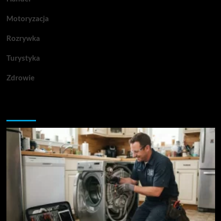
Motoryzacja
Rozrywka
Turystyka
Zdrowie
Przegapiłeś artykuły