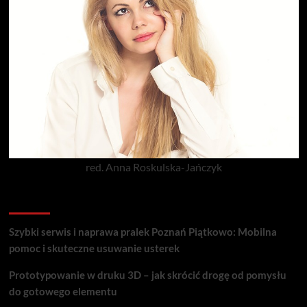
red. Anna Roskulska-Jańczyk
Popularne porady
Szybki serwis i naprawa pralek Poznań Piątkowo: Mobilna
pomoc i skuteczne usuwanie usterek
Prototypowanie w druku 3D – jak skrócić drogę od pomysłu
do gotowego elementu