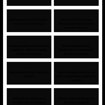
Apartamenty i domki zakopane –
Elektryczne Samochody a
w sercu natury i tradycji
Oszczędność Energii: Analiza
Kosztów i Korzyści
Korekta powiek a doświadczenia
Rola Analizy Big Data w
pacjentów – jakie są rezultaty
Marketingu: Personalizacja i
zabiegu w praktyce?
Docelowe Kampanie
Zwalczanie chwastów - jak z nimi
Spójrz na pielęgnację auta, nie
walczyć?
tylko z perspektywy zjawienia się
na myjni
Moda, jakość, niska cena w
Jakiego rolniczego bloga w tej
hurtowni odzieży damskiej
chwili poszukujecie?