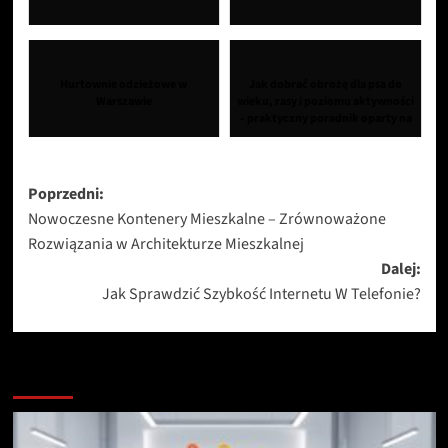
Hurtownie odzieżowe w
Jak dobrać obrożę dla psa do
Warszawie
wieku, rasy i poziomu aktywności
– praktyczny poradnik oparty na
behawi...
Zobacz
Poprzedni:
Nowoczesne Kontenery Mieszkalne – Zrównoważone
wpisy
Rozwiązania w Architekturze Mieszkalnej
Dalej:
Jak Sprawdzić Szybkość Internetu W Telefonie?
Zobacz więcej