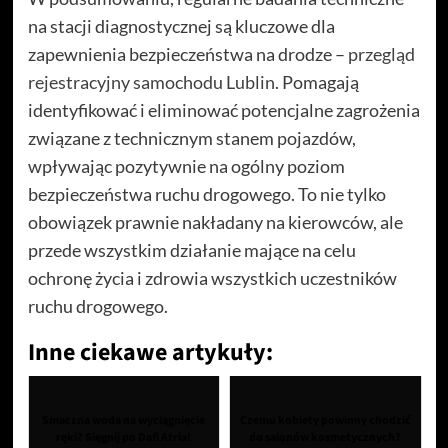
na stacji diagnostycznej są kluczowe dla
zapewnienia bezpieczeństwa na drodze –
przegląd
rejestracyjny samochodu Lublin
. Pomagają
identyfikować i eliminować potencjalne zagrożenia
związane z technicznym stanem pojazdów,
wpływając pozytywnie na ogólny poziom
bezpieczeństwa ruchu drogowego. To nie tylko
obowiązek prawnie nakładany na kierowców, ale
przede wszystkim działanie mające na celu
ochronę życia i zdrowia wszystkich uczestników
ruchu drogowego.
Inne ciekawe artykuły:
Smaczna woda na wyciągnięcie
Czemu kobiety powinny chodzić
ręki? Sięgnij po Dafi Atria!
do salonów kosmetycznych?