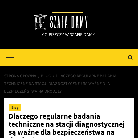
Przejdź
do
treści
Primary
Menu
STRONA GŁÓWNA
BLOG
DLACZEGO REGULARNE BADANIA
TECHNICZNE NA STACJI DIAGNOSTYCZNEJ SĄ WAŻNE DLA
BEZPIECZEŃSTWA NA DRODZE?
Blog
Dlaczego regularne badania
techniczne na stacji diagnostycznej
są ważne dla bezpieczeństwa na