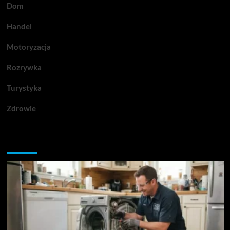
Dom
Handel
Motoryzacja
Rozrywka
Turystyka
Zdrowie
Przegapiłeś artykuły