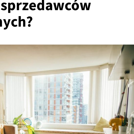
u sprzedawców
nych?