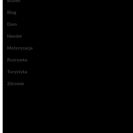
Biznes
Blog
Dom
Handel
Motoryzacja
Rozrywka
Turystyka
Zdrowie