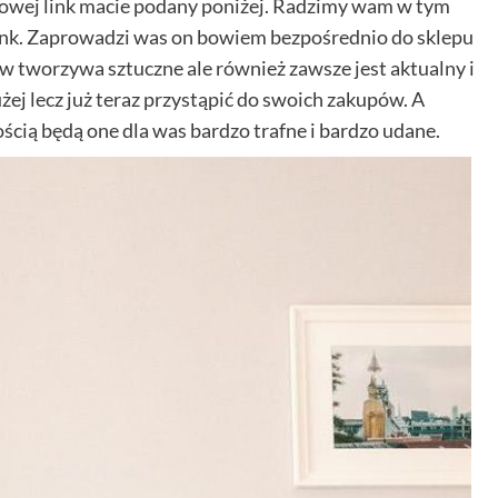
towej link macie podany poniżej. Radzimy wam w tym
y link. Zaprowadzi was on bowiem bezpośrednio do sklepu
 w tworzywa sztuczne ale również zawsze jest aktualny i
żej lecz już teraz przystąpić do swoich zakupów. A
cią będą one dla was bardzo trafne i bardzo udane.