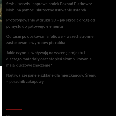
Szybki serwis i naprawa pralek Poznań Piątkowo:
Mobilna pomoc i skuteczne usuwanie usterek
Prototypowanie w druku 3D – jak skrócić drogę od
pomysłu do gotowego elementu
Od taśm po opakowania foliowe – wszechstronne
zastosowanie wyrobów pts rabka
Jakie czynniki wpływają na wycenę projektu i
dlaczego materiały oraz stopień skomplikowania
mają kluczowe znaczenie?
Najtrwalsze panele szklane dla mieszkańców Śremu
– poradnik zakupowy
Kategorie porad