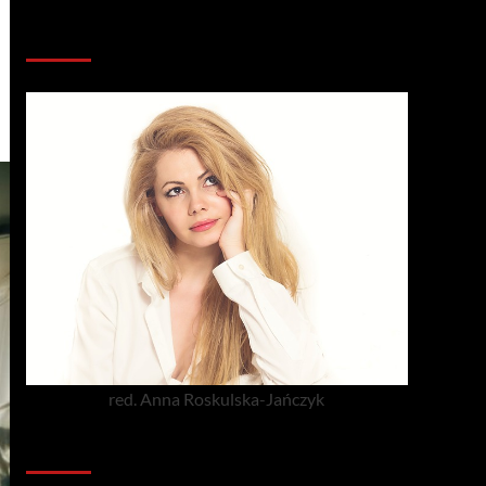
Redakcja serwisu
red. Anna Roskulska-Jańczyk
Popularne porady