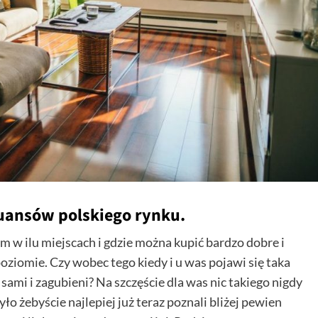
uansów polskiego rynku.
ym w ilu miejscach i gdzie można kupić bardzo dobre i
iomie. Czy wobec tego kiedy i u was pojawi się taka
 sami i zagubieni? Na szczęście dla was nic takiego nigdy
o żebyście najlepiej już teraz poznali bliżej pewien