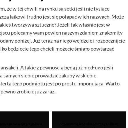
że w tej chwili na rynku są setki jeśli nie tysiące
cza laikowi trudno jest się połapać w ich nazwach. Może
jakieś tworzywa sztuczne? Jeżeli tak właśnie jest w
ejscu polecamy wam pewien naszym zdaniem znakomity
odany poniżej. Już teraz na niego wejdźcie i rozpocznijcie
lko będziecie tego chcieli możecie śmiało powtarzać
sakcji. A takie z pewnością będą już niedługo jeśli
la samych siebie prowadzić zakupy w sklepie
oferta tego podmiotu jest po prostu imponująca. Warto
 pewno zrobicie już zaraz.
procesu rozwoju grzybów w
Stosowanie środków ochrony roślin w