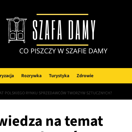
ryzacja
Rozrywka
Turystyka
Zdrowie
EMAT POLSKIEGO RYNKU SPRZEDAWCÓW TWORZYW SZTUCZNYCH?
 wiedza na temat