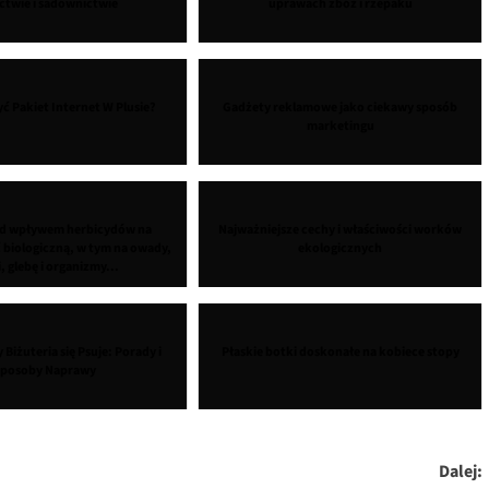
ictwie i sadownictwie
uprawach zbóż i rzepaku
ć Pakiet Internet W Plusie?
Gadżety reklamowe jako ciekawy sposób
marketingu
ad wpływem herbicydów na
Najważniejsze cechy i właściwości worków
biologiczną, w tym na owady,
ekologicznych
, glebę i organizmy...
 Biżuteria się Psuje: Porady i
Płaskie botki doskonałe na kobiece stopy
posoby Naprawy
Dalej: