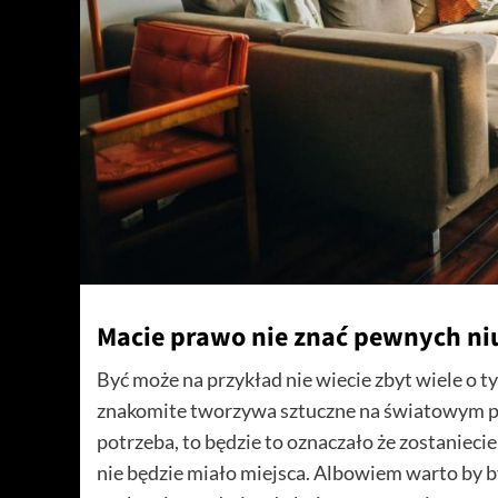
Macie prawo nie znać pewnych ni
Być może na przykład nie wiecie zbyt wiele o t
znakomite tworzywa sztuczne na światowym poz
potrzeba, to będzie to oznaczało że zostaniecie
nie będzie miało miejsca. Albowiem warto by był