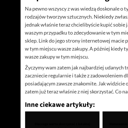
Na pewno wszyscy z was wiedzą doskonale o tym, 
rodzajów tworzyw sztucznych. Niekiedy zwłasz
jednak właśnie teraz chcielibyście kupić sobie 
waszym przypadku to zdecydowanie w tym mi
sklep. Link do jego strony internetowej macie p
w tym miejscu wasze zakupy. A później kiedy ty
wasze zakupy w tym miejscu.
Życzymy wam zatem jak najbardziej udanych tran
zaczniecie regularnie i także z zadowoleniem d
posiadającym zawsze znakomite. Jak widzicie 
zatem już teraz właśnie z niej skorzystać. Co na
Inne ciekawe artykuły:
Dlaczego warto skorzystać z lokalnej
Hamowanie 