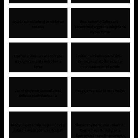
Wybór sukni ślubnej to niełatwe
Apartamenty Zakopane -
zadanie
zarezerwuj wygodne miejsce na
wypoczynek
Istotne wskazówki dotyczące
Fala uderzeniowa Kraków –
ubezpieczenia do wdrożenia
skuteczna metoda terapii w
teraz
nowoczesnej medycynie
Jak efektywnie zamontować
Pozycjonowanie Strony Audyt
liniowe oświetlenie LED
Kredyt hipoteczny ma pomóc ci w
Skuteczny Komornik - Klucz do
zakupie własnego mieszkania?
Pomyślnego Rozwiązania
Spornych Spraw Finansowych