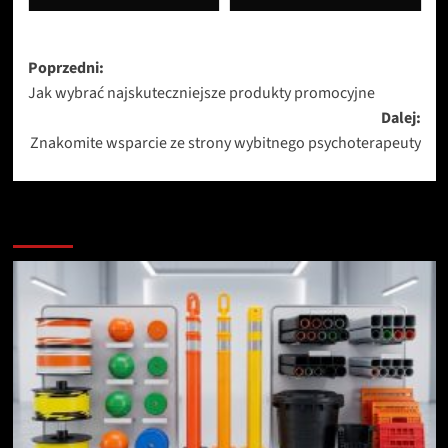
Zobacz
Poprzedni:
Jak wybrać najskuteczniejsze produkty promocyjne
wpisy
Dalej:
Znakomite wsparcie ze strony wybitnego psychoterapeuty
Zobacz więcej