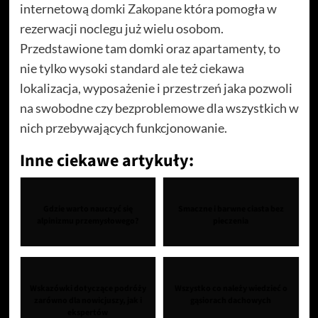
internetową
domki Zakopane
która pomogła w
rezerwacji noclegu już wielu osobom.
Przedstawione tam domki oraz apartamenty, to
nie tylko wysoki standard ale też ciekawa
lokalizacja, wyposażenie i przestrzeń jaka pozwoli
na swobodne czy bezproblemowe dla wszystkich w
nich przebywających funkcjonowanie.
Inne ciekawe artykuły:
Gdzie warto nauczyć się
Smaczne i barwne ciasta bez
alpinizmu przemysłowego?
pieczenia
Wskazówki dotyczące podróży
Wszystko co należy wiedzieć o
zarówno dla nowicjuszy, jak i
gąsiorach dachowych
ekspertów