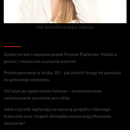
red. Anna Roskulska-Jańczyk
Popularne porady
Szybki serwis i naprawa pralek Poznań Piątkowo: Mobilna
pomoc i skuteczne usuwanie usterek
Prototypowanie w druku 3D – jak skrócić drogę od pomysłu
do gotowego elementu
Od taśm po opakowania foliowe – wszechstronne
zastosowanie wyrobów pts rabka
Jakie czynniki wpływają na wycenę projektu i dlaczego
materiały oraz stopień skomplikowania mają kluczowe
znaczenie?