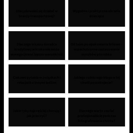
Zdecydowaleś się działać w
Wygodne i praktyczne ubrania
branży transportowej?
dziecięce
Dlaczego lokalny doradca
Od taśm po opakowania foliowe –
kredytowy w krakowie może
wszechstronne zastosowanie
wynegocjować lepsze warunki niż
wyrobów pts rabka
ty sam?
Ciekawe pytania w związkach i
Jakiego rolniczego bloga w tej
relacjach z innymi ludźmi
chwili poszukujecie?
Jakie ryby najczęściej chorują i
Dlaczego warto zaufać
jak je leczyć?
profesjonaliście podczas
fotografowania chrztu?