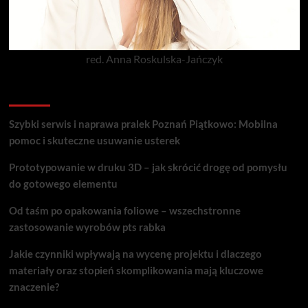
red. Anna Roskulska-Jańczyk
Popularne porady
Szybki serwis i naprawa pralek Poznań Piątkowo: Mobilna
pomoc i skuteczne usuwanie usterek
Prototypowanie w druku 3D – jak skrócić drogę od pomysłu
do gotowego elementu
Od taśm po opakowania foliowe – wszechstronne
zastosowanie wyrobów pts rabka
Jakie czynniki wpływają na wycenę projektu i dlaczego
materiały oraz stopień skomplikowania mają kluczowe
znaczenie?