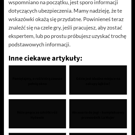
wspomniano na początku, jest sporo informacji
dotyczących ubezpieczenia. Mamy nadzieję, że te
wskazówki okażą się przydatne. Powinieneś teraz
znaleźć się na czele gry, jeśli pracujesz, aby zostać
ekspertem, lub po prostu próbujesz uzyskać trochę
podstawowych informacji.
Inne ciekawe artykuły:
Pamiętajmy, o roli którą zawsze
Gdzie jest idealne miejsce na
pełnią okna
zakupy lajków?
Róże pnące ze szkółki róż
Akcesoria do jogi – kompleksowy
Hyżowie
przewodnik La Mujer