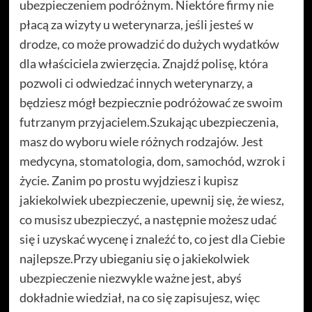
ubezpieczeniem podróżnym. Niektóre firmy nie
płacą za wizyty u weterynarza, jeśli jesteś w
drodze, co może prowadzić do dużych wydatków
dla właściciela zwierzęcia. Znajdź polisę, która
pozwoli ci odwiedzać innych weterynarzy, a
będziesz mógł bezpiecznie podróżować ze swoim
futrzanym przyjacielem.Szukając ubezpieczenia,
masz do wyboru wiele różnych rodzajów. Jest
medycyna, stomatologia, dom, samochód, wzrok i
życie. Zanim po prostu wyjdziesz i kupisz
jakiekolwiek ubezpieczenie, upewnij się, że wiesz,
co musisz ubezpieczyć, a następnie możesz udać
się i uzyskać wycenę i znaleźć to, co jest dla Ciebie
najlepsze.Przy ubieganiu się o jakiekolwiek
ubezpieczenie niezwykle ważne jest, abyś
dokładnie wiedział, na co się zapisujesz, więc