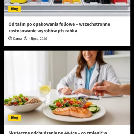
Blog
Od taśm po opakowania foliowe – wszechstronne
zastosowanie wyrobów pts rabka
Dama
4 lipca, 2026
Blog
Skuteczne odchudzanie po 40-tce – co zmienić w