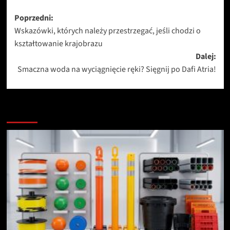
Zobacz
Poprzedni:
Wskazówki, których należy przestrzegać, jeśli chodzi o
wpisy
kształtowanie krajobrazu
Dalej:
Smaczna woda na wyciągnięcie ręki? Sięgnij po Dafi Atria!
Zobacz więcej