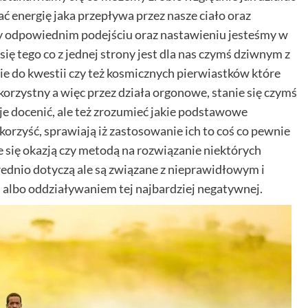
ać energię jaka przepływa przez nasze ciało oraz
zy odpowiednim podejściu oraz nastawieniu jesteśmy w
się tego co z jednej strony jest dla nas czymś dziwnym z
e do kwestii czy też kosmicznych pierwiastków które
rzystny a więc przez działa orgonowe, stanie się czymś
o je docenić, ale też zrozumieć jakie podstawowe
orzyść, sprawiają iż zastosowanie ich to coś co pewnie
 się okazją czy metodą na rozwiązanie niektórych
rednio dotyczą ale są związane z nieprawidłowym i
 albo oddziaływaniem tej najbardziej negatywnej.