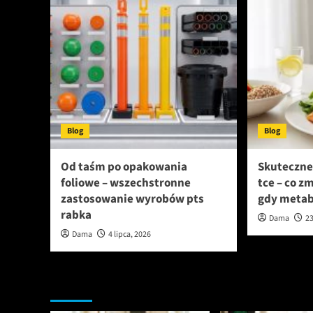
Blog
Blog
Od taśm po opakowania
Skuteczne
foliowe – wszechstronne
tce – co z
zastosowanie wyrobów pts
gdy metab
rabka
Dama
23
Dama
4 lipca, 2026
Przegapiłeś artykuły