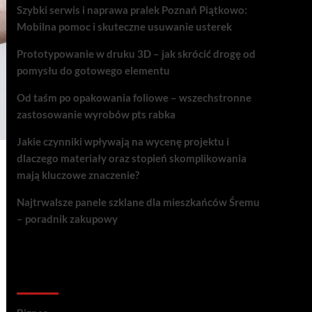
Szybki serwis i naprawa pralek Poznań Piątkowo:
Mobilna pomoc i skuteczne usuwanie usterek
Prototypowanie w druku 3D – jak skrócić drogę od
pomysłu do gotowego elementu
Od taśm po opakowania foliowe – wszechstronne
zastosowanie wyrobów pts rabka
Jakie czynniki wpływają na wycenę projektu i
dlaczego materiały oraz stopień skomplikowania
mają kluczowe znaczenie?
Najtrwalsze panele szklane dla mieszkańców Śremu
– poradnik zakupowy
Kategorie porad