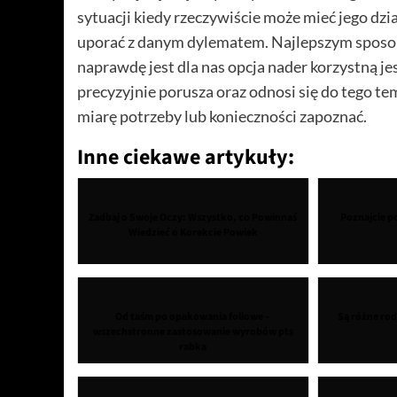
sytuacji kiedy rzeczywiście może mieć jego dzi
uporać z danym dylematem. Najlepszym sposobe
naprawdę jest dla nas opcja nader korzystną je
precyzyjnie porusza oraz odnosi się do tego te
miarę potrzeby lub konieczności zapoznać.
Inne ciekawe artykuły:
Zadbaj o Swoje Oczy: Wszystko, co Powinnaś
Poznajcie 
Wiedzieć o Korekcie Powiek
Od taśm po opakowania foliowe –
Są różne rod
wszechstronne zastosowanie wyrobów pts
rabka