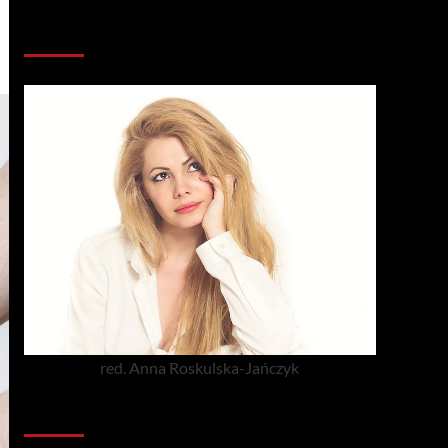
Redakcja serwisu
red. Anna Roskulska-Jańczyk
Popularne porady