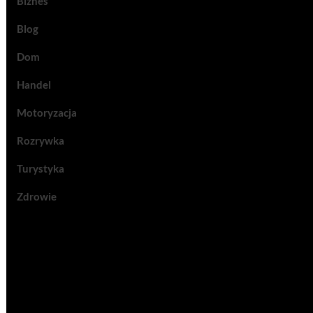
Biznes
Blog
Dom
Handel
Motoryzacja
Rozrywka
Turystyka
Zdrowie