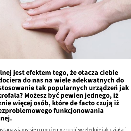
lnej jest efektem tego, że otacza ciebie
dociera do nas na wiele adekwatnych do
astosowanie tak popularnych urządzeń jak
ofala? Możesz być pewien jednego, iż
nie więcej osób, które de facto czują iż
h bezproblemowego funkcjonowania
nej.
tanawiamy się co możemy zrobić względnie jak działać