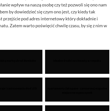
ałanie wpływ na naszą osobę czy też pozwoli się ono nam
m by dowiedzieć się czym ono jest, czy kiedy tak
st przejście pod adres internetowy który dokładnie i
matu. Zatem warto poświęcić chwilę czasu, by się z nim w
polską markę ubrań Bombshe
Idealne środki na chwasty w rzepaku
zaje i zastosowania diod LED
Apartamenty Zakopane - zarezerwuj wygodne
miejsce na wypoczynek