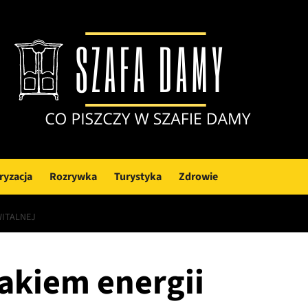
ryzacja
Rozrywka
Turystyka
Zdrowie
WITALNEJ
rakiem energii