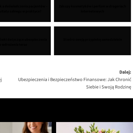
k a doświadczenia pacjentów –
Zakupy kosmetyków i perfum w drogeriach
zultaty zabiegu w praktyce?
internetowych
ówki dotyczące ubezpieczenia
Stwórz swoją przypinkę samodzielnie
o wdrożenia teraz
Dalej:
j
Ubezpieczenia i Bezpieczeństwo Finansowe: Jak Chronić
Siebie i Swoją Rodzinę