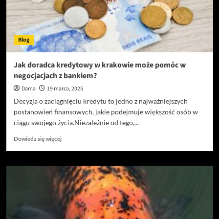
Blog
Jak doradca kredytowy w krakowie może pomóc w
negocjacjach z bankiem?
Dama
19 marca, 2025
Decyzja o zaciągnięciu kredytu to jedno z najważniejszych
postanowień finansowych, jakie podejmuje większość osób w
ciągu swojego życia.Niezależnie od tego,...
Dowiedz
Dowiedz się więcej
się
więcej
o
Jak
doradca
kredytowy
w
krakowie